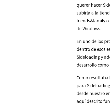
querer hacer Sid
subirla a la tien
friends&family o 
de Windows.
En uno de los p
dentro de esos e
Sideloading y a
desarrollo como 
Como resultaba 
para Sideloadin
desde nuestro en
aquí descrito fu