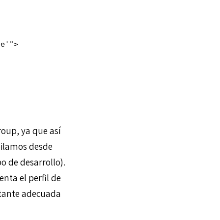
e'">

oup, ya que así
pilamos desde
o de desarrollo).
ta el perfil de
astante adecuada