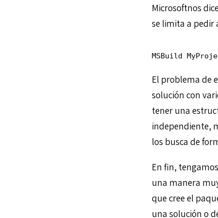
Microsoftnos dic
se limita a pedi
MSBuild MyProje
El problema de e
solución con vari
tener una estruc
independiente, 
los busca de form
En fin, tengamos
una manera muy s
que cree el paqu
una solución o d