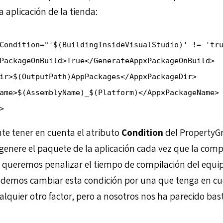
a aplicación de la tienda:
Condition="'$(BuildingInsideVisualStudio)' != 'tru
PackageOnBuild>True</GenerateAppxPackageOnBuild>

ir>$(OutputPath)AppPackages</AppxPackageDir>

ame>$(AssemblyName)_$(Platform)</AppxPackageName>

e tener en cuenta el atributo
Condition
del PropertyGr
genere el paquete de la aplicación cada vez que la com
o queremos penalizar el tiempo de compilación del equip
demos cambiar esta condición por una que tenga en cuen
alquier otro factor, pero a nosotros nos ha parecido b