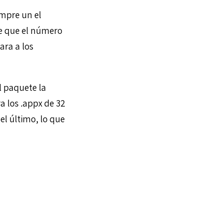
mpre un el
de que el número
ara a los
l paquete la
 los .appx de 32
el último, lo que