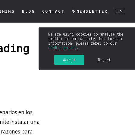
INING
BLOG
CONTACT
✨NEWSLETTER
ES
We are using cookies to analyze the
traffic in our website. For further
information, please refer to our
ading
cookie policy
.
Accept
Reject
narios en los
ite instalar una
s razones para