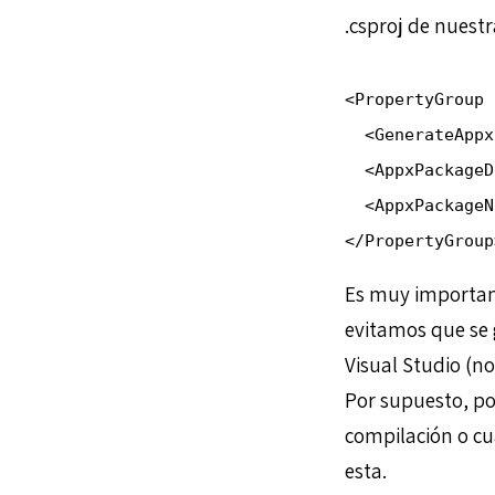
.csproj de nuestr
<PropertyGroup 
  <GenerateAppx
  <AppxPackageD
  <AppxPackageN
Es muy important
evitamos que se 
Visual Studio (n
Por supuesto, po
compilación o cu
esta.