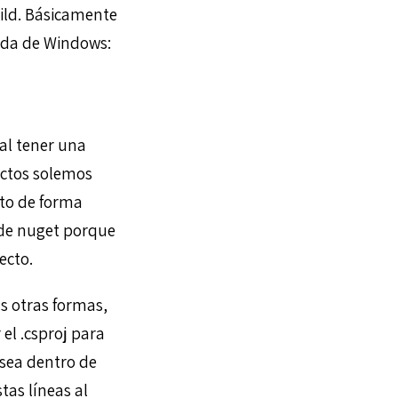
ild. Básicamente
enda de Windows:
al tener una
yectos solemos
cto de forma
 de nuget porque
ecto.
s otras formas,
el .csproj para
(sea dentro de
tas líneas al