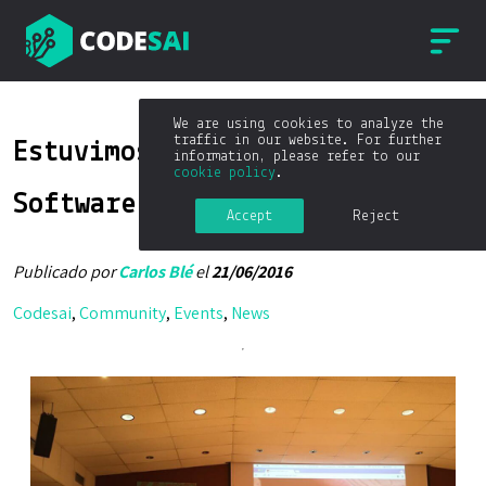
We are using cookies to analyze the
traffic in our website. For further
Estuvimos en Pamplona
information, please refer to our
cookie policy
.
Software Craftsmanship 2016
Accept
Reject
Publicado por
Carlos Blé
el
21/06/2016
Codesai
,
Community
,
Events
,
News