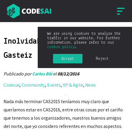
We are using cookies to analyze the
traffic in our website. For further
Inolvidable CAS2016 Vitoria-
information, please refer to our
cookie policy
.
Gasteiz
Accept
Reject
Publicado por
Carlos Blé
el
08/12/2016
Codesai
,
Community
,
Events
,
XP & Agile
,
News
Nada más terminar CAS2015 teníamos muy claro que
queríamos estar en CAS2016, entre otras cosas por el cariño
que tenemos a los organizadores, nuestros buenos amigos
del norte, que yo considero referentes en muchos aspectos.