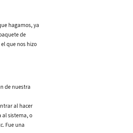
 que hagamos, ya
paquete de
 el que nos hizo
ón de nuestra
trar al hacer
 al sistema, o
tc. Fue una