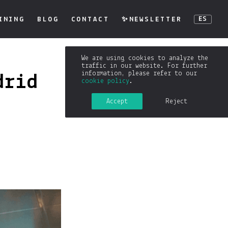
INING
BLOG
CONTACT
✨NEWSLETTER
ES
We are using cookies to analyze the
traffic in our website. For further
information, please refer to our
drid
cookie policy
.
Accept
Reject