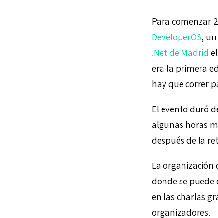
Para comenzar 20
DeveloperOS
, u
.Net de Madrid
el
era la primera e
hay que correr pa
El evento duró d
algunas horas má
después de la ret
La organización d
donde se puede 
en las charlas gr
organizadores.