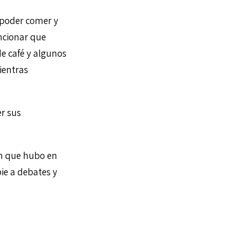
 poder comer y
ncionar que
e café y algunos
ientras
r sus
ión que hubo en
pie a debates y