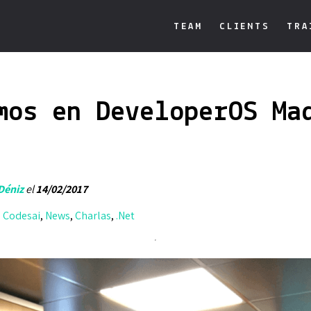
TEAM
CLIENTS
TRA
mos en DeveloperOS Ma
Déniz
el
14/02/2017
,
Codesai
,
News
,
Charlas
,
.Net