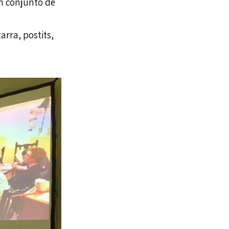
n conjunto de
rra, postits,
.