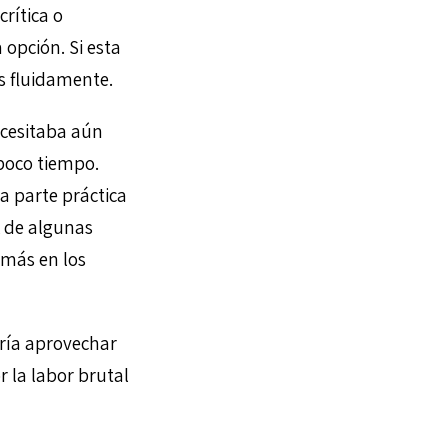
crítica o
 opción. Si esta
s fluidamente.
ecesitaba aún
poco tiempo.
a parte práctica
k de algunas
más en los
ería aprovechar
r la labor brutal