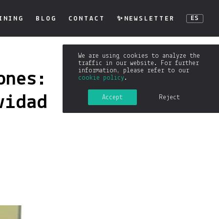
INING
BLOG
CONTACT
✨NEWSLETTER
ES
We are using cookies to analyze the
traffic in our website. For further
information, please refer to our
ones:
cookie policy
.
vidad
Accept
Reject