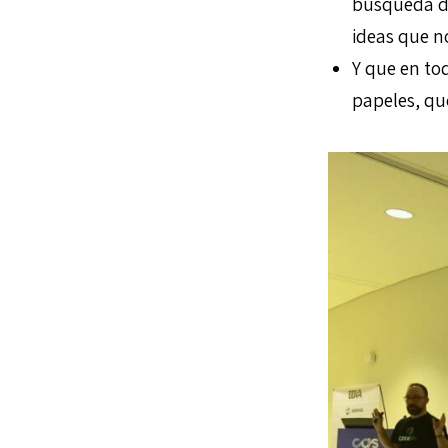
búsqueda de
ideas que no
Y que en to
papeles, qu