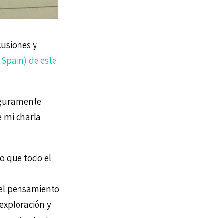
cusiones y
 Spain) de este
seguramente
e mi charla
o que todo el
a el pensamiento
 exploración y