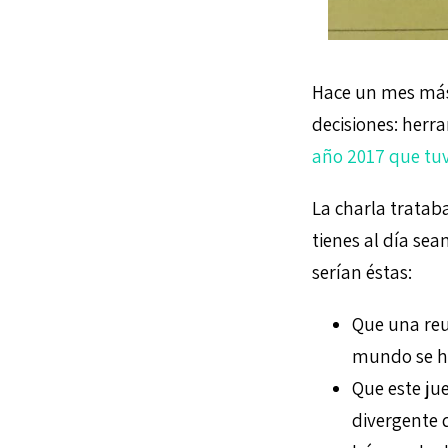
Hace un mes más 
decisiones: herra
año 2017 que tuv
La charla tratab
tienes al día sea
serían éstas:
Que una reu
mundo se h
Que este ju
divergente 