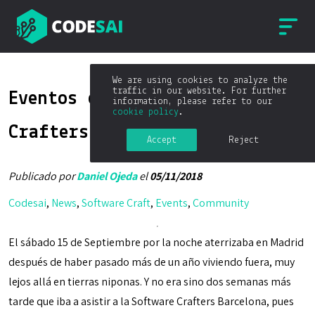
We are using cookies to analyze the
traffic in our website. For further
Eventos como la Software
information, please refer to our
cookie policy
.
Crafters Barcelona 2018
Accept
Reject
Publicado por
Daniel Ojeda
el
05/11/2018
Codesai
,
News
,
Software Craft
,
Events
,
Community
El sábado 15 de Septiembre por la noche aterrizaba en Madrid
después de haber pasado más de un año viviendo fuera, muy
lejos allá en tierras niponas. Y no era sino dos semanas más
tarde que iba a asistir a la Software Crafters Barcelona, pues