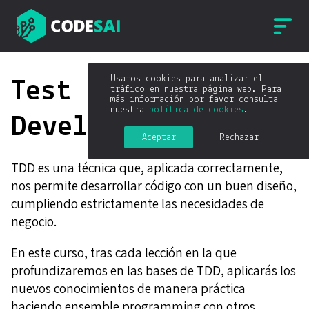
Usamos cookies para analizar el
Test Driven
tráfico en nuestra página web. Para
más información por favor consulta
nuestra
política de cookies
.
Development (TDD)
Aceptar
Rechazar
TDD es una técnica que, aplicada correctamente,
nos permite desarrollar código con un buen diseño,
cumpliendo estrictamente las necesidades de
negocio.
En este curso, tras cada lección en la que
profundizaremos en las bases de TDD, aplicarás los
nuevos conocimientos de manera práctica
haciendo ensemble programming con otros