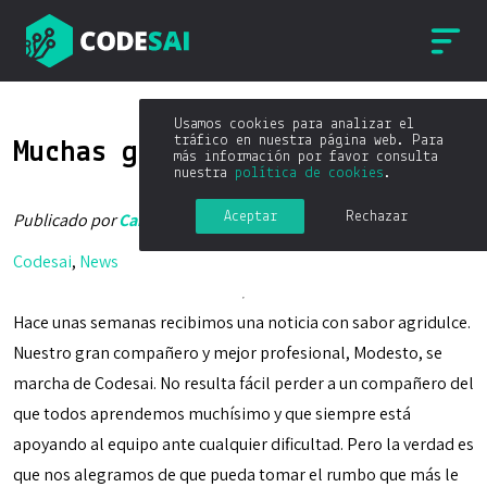
Usamos cookies para analizar el
tráfico en nuestra página web. Para
Muchas gracias Modesto
más información por favor consulta
nuestra
política de cookies
.
Aceptar
Rechazar
Publicado por
Carlos Blé
el
07/10/2016
Codesai
,
News
Hace unas semanas recibimos una noticia con sabor agridulce.
Nuestro gran compañero y mejor profesional, Modesto, se
marcha de Codesai. No resulta fácil perder a un compañero del
que todos aprendemos muchísimo y que siempre está
apoyando al equipo ante cualquier dificultad. Pero la verdad es
que nos alegramos de que pueda tomar el rumbo que más le