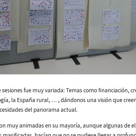
 sesiones fue muy variada: Temas como financiación, c
logía, la España rural, … , dándonos una visión que cre
necesidades del panorama actual.
eron muy animadas en su mayoría, aunque algunas de el
 masificadas, hacían que no se pudiese llegar a profundi