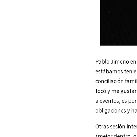
Pablo Jimeno en 
estábamos teniend
conciliación fam
tocó y me gustarí
a eventos, es po
obligaciones y h
Otras sesión inte
¿mejor dentro, 