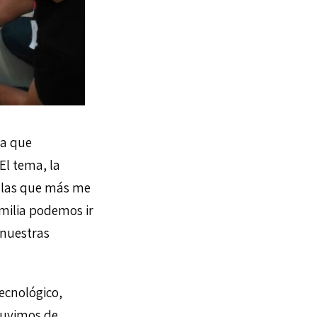
ma que
El tema, la
e las que más me
amilia podemos ir
 nuestras
tecnológico,
tuvimos de