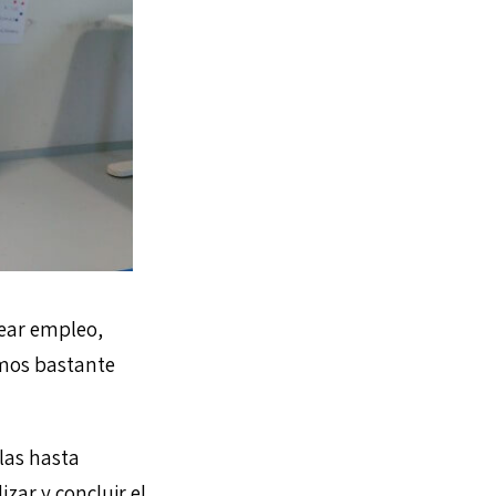
rear empleo,
emos bastante
las hasta
zar y concluir el