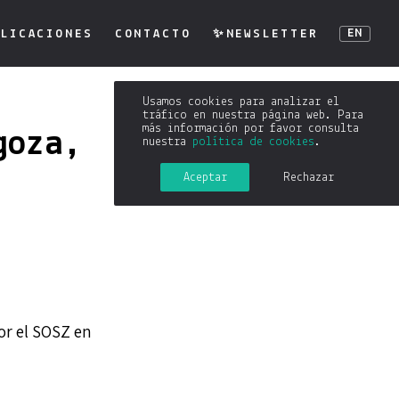
LICACIONES
CONTACTO
✨NEWSLETTER
EN
Usamos cookies para analizar el
tráfico en nuestra página web. Para
más información por favor consulta
goza,
nuestra
política de cookies
.
Aceptar
Rechazar
or el SOSZ en