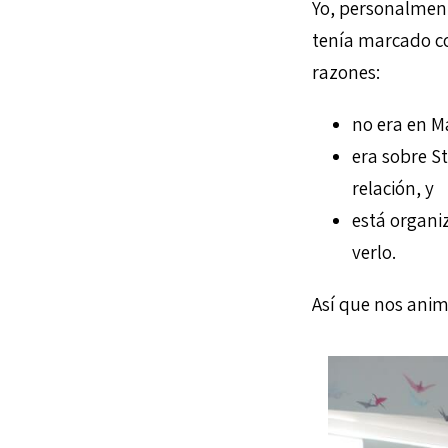
Yo, personalment
tenía marcado co
razones:
no era en M
era sobre S
relación, y
está organi
verlo.
Así que nos an