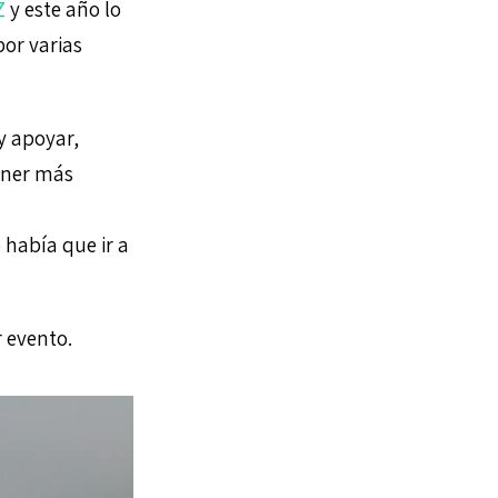
Z
y este año lo
or varias
y apoyar,
ener más
había que ir a
 evento.