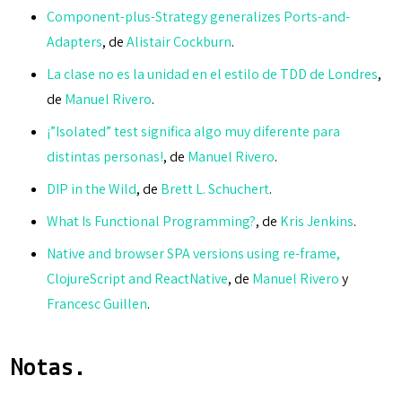
Component-plus-Strategy generalizes Ports-and-
Adapters
, de
Alistair Cockburn
.
La clase no es la unidad en el estilo de TDD de Londres
,
de
Manuel Rivero
.
¡”Isolated” test significa algo muy diferente para
distintas personas!
, de
Manuel Rivero
.
DIP in the Wild
, de
Brett L. Schuchert
.
What Is Functional Programming?
, de
Kris Jenkins
.
Native and browser SPA versions using re-frame,
ClojureScript and ReactNative
, de
Manuel Rivero
y
Francesc Guillen
.
Notas.