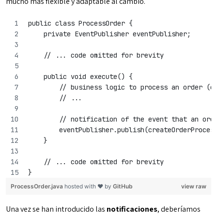
mucho más flexible y adaptable al cambio.
public class ProcessOrder {
    private EventPublisher eventPublisher;
    // ... code omitted for brevity
    public void execute() {
        // business logic to process an order (c
        // ...
        // notification of the event that an ord
        eventPublisher.publish(createOrderProces
    }
    // ... code omitted for brevity
}
ProcessOrder.java
hosted with ❤ by
GitHub
view raw
Una vez se han introducido las
notificaciones
, deberíamos